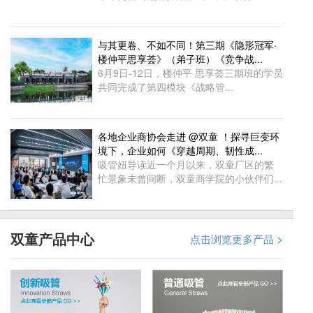
与其更卷、不如不同！第三期《隐形冠军·
楼仲平思享荟》（弟子班）《竞争战...
6月9日-12日，楼仲平·思享荟三期班的学员
共同完成了第四模块《战略管...
各地企业商协会走进 @双童 ！探寻巨变环
境下，企业如何《穿越周期、韧性成...
吸管妞导读近一个月以来，双童厂区的繁
忙景象未曾间断，双童商学院的小伙伴们...
双童产品中心
点击浏览更多产品 >