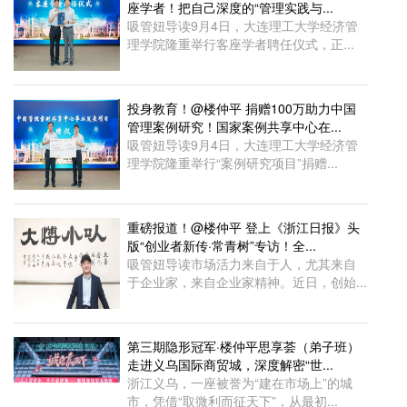
座学者！把自己深度的“管理实践与...
吸管妞导读9月4日，大连理工大学经济管
理学院隆重举行客座学者聘任仪式，正...
投身教育！@楼仲平 捐赠100万助力中国
管理案例研究！国家案例共享中心在...
吸管妞导读9月4日，大连理工大学经济管
理学院隆重举行“案例研究项目”捐赠...
重磅报道！@楼仲平 登上《浙江日报》头
版“创业者新传·常青树”专访！全...
吸管妞导读市场活力来自于人，尤其来自
于企业家，来自企业家精神。近日，创始...
第三期隐形冠军·楼仲平思享荟（弟子班）
走进义乌国际商贸城，深度解密“世...
浙江义乌，一座被誉为“建在市场上”的城
市，凭借“取微利而征天下”，从最初...