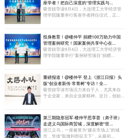
座学者！把自己深度的“管理实践与...
吸管妞导读9月4日，大连理工大学经济管
理学院隆重举行客座学者聘任仪式，正...
投身教育！@楼仲平 捐赠100万助力中国
管理案例研究！国家案例共享中心在...
吸管妞导读9月4日，大连理工大学经济管
理学院隆重举行“案例研究项目”捐赠...
重磅报道！@楼仲平 登上《浙江日报》头
版“创业者新传·常青树”专访！全...
吸管妞导读市场活力来自于人，尤其来自
于企业家，来自企业家精神。近日，创始...
第三期隐形冠军·楼仲平思享荟（弟子班）
走进义乌国际商贸城，深度解密“世...
浙江义乌，一座被誉为“建在市场上”的城
市，凭借“取微利而征天下”，从最初...