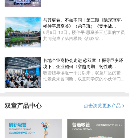
与其更卷、不如不同！第三期《隐形冠军·
楼仲平思享荟》（弟子班）《竞争战...
6月9日-12日，楼仲平·思享荟三期班的学员
共同完成了第四模块《战略管...
各地企业商协会走进 @双童 ！探寻巨变环
境下，企业如何《穿越周期、韧性成...
吸管妞导读近一个月以来，双童厂区的繁
忙景象未曾间断，双童商学院的小伙伴们...
双童产品中心
点击浏览更多产品 >