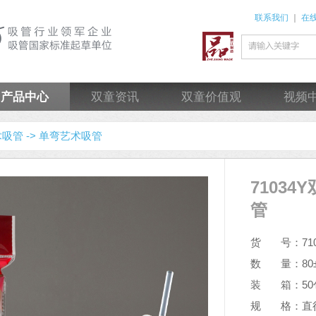
联系我们
｜
在
产品中心
双童资讯
双童价值观
视频
吸管 ->
单弯艺术吸管
7103
管
货 号：710
数 量：80±
装 箱：50
规 格：直径 