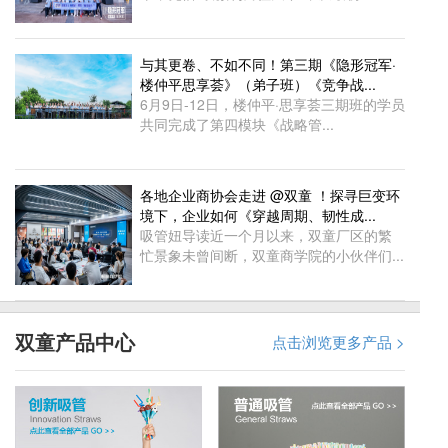
与其更卷、不如不同！第三期《隐形冠军·
楼仲平思享荟》（弟子班）《竞争战...
6月9日-12日，楼仲平·思享荟三期班的学员
共同完成了第四模块《战略管...
各地企业商协会走进 @双童 ！探寻巨变环
境下，企业如何《穿越周期、韧性成...
吸管妞导读近一个月以来，双童厂区的繁
忙景象未曾间断，双童商学院的小伙伴们...
双童产品中心
点击浏览更多产品 >