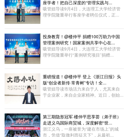
座学者！把自己深度的“管理实践与...
吸管妞导读9月4日，大连理工大学经济管
理学院隆重举行客座学者聘任仪式，正...
投身教育！@楼仲平 捐赠100万助力中国
管理案例研究！国家案例共享中心在...
吸管妞导读9月4日，大连理工大学经济管
理学院隆重举行“案例研究项目”捐赠...
重磅报道！@楼仲平 登上《浙江日报》头
版“创业者新传·常青树”专访！全...
吸管妞导读市场活力来自于人，尤其来自
于企业家，来自企业家精神。近日，创始...
第三期隐形冠军·楼仲平思享荟（弟子班）
走进义乌国际商贸城，深度解密“世...
浙江义乌，一座被誉为“建在市场上”的城
市，凭借“取微利而征天下”，从最初...