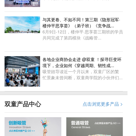
与其更卷、不如不同！第三期《隐形冠军·
楼仲平思享荟》（弟子班）《竞争战...
6月9日-12日，楼仲平·思享荟三期班的学员
共同完成了第四模块《战略管...
各地企业商协会走进 @双童 ！探寻巨变环
境下，企业如何《穿越周期、韧性成...
吸管妞导读近一个月以来，双童厂区的繁
忙景象未曾间断，双童商学院的小伙伴们...
双童产品中心
点击浏览更多产品 >