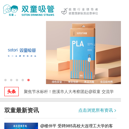
头条
聚焦节水标杆！慈溪市人大考察团赴@双童 交流学
习，探索水资源循环利用与绿色发展实践！
双童最新资讯
点击浏览所有资讯 >
@楼仲平 受聘985高校大连理工大学的客