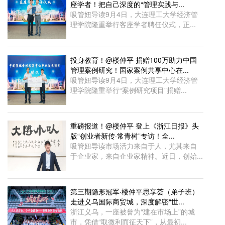
座学者！把自己深度的“管理实践与...
吸管妞导读9月4日，大连理工大学经济管
理学院隆重举行客座学者聘任仪式，正...
投身教育！@楼仲平 捐赠100万助力中国
管理案例研究！国家案例共享中心在...
吸管妞导读9月4日，大连理工大学经济管
理学院隆重举行“案例研究项目”捐赠...
重磅报道！@楼仲平 登上《浙江日报》头
版“创业者新传·常青树”专访！全...
吸管妞导读市场活力来自于人，尤其来自
于企业家，来自企业家精神。近日，创始...
第三期隐形冠军·楼仲平思享荟（弟子班）
走进义乌国际商贸城，深度解密“世...
浙江义乌，一座被誉为“建在市场上”的城
市，凭借“取微利而征天下”，从最初...