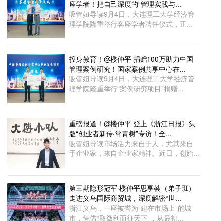
座学者！把自己深度的“管理实践与...
吸管妞导读9月4日，大连理工大学经济管
理学院隆重举行客座学者聘任仪式，正...
投身教育！@楼仲平 捐赠100万助力中国
管理案例研究！国家案例共享中心在...
吸管妞导读9月4日，大连理工大学经济管
理学院隆重举行“案例研究项目”捐赠...
重磅报道！@楼仲平 登上《浙江日报》头
版“创业者新传·常青树”专访！全...
吸管妞导读市场活力来自于人，尤其来自
于企业家，来自企业家精神。近日，创始...
第三期隐形冠军·楼仲平思享荟（弟子班）
走进义乌国际商贸城，深度解密“世...
浙江义乌，一座被誉为“建在市场上”的城
市，凭借“取微利而征天下”，从最初...