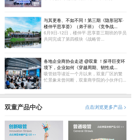
与其更卷、不如不同！第三期《隐形冠军·
楼仲平思享荟》（弟子班）《竞争战...
6月9日-12日，楼仲平·思享荟三期班的学员
共同完成了第四模块《战略管...
各地企业商协会走进 @双童 ！探寻巨变环
境下，企业如何《穿越周期、韧性成...
吸管妞导读近一个月以来，双童厂区的繁
忙景象未曾间断，双童商学院的小伙伴们...
双童产品中心
点击浏览更多产品 >