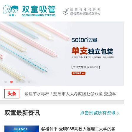
头条
聚焦节水标杆！慈溪市人大考察团赴@双童 交流学
习，探索水资源循环利用与绿色发展实践！
双童最新资讯
点击浏览所有资讯 >
@楼仲平 受聘985高校大连理工大学的客