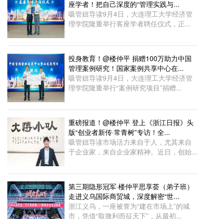
座学者！把自己深度的“管理实践与...
吸管妞导读9月4日，大连理工大学经济管
理学院隆重举行客座学者聘任仪式，正...
投身教育！@楼仲平 捐赠100万助力中国
管理案例研究！国家案例共享中心在...
吸管妞导读9月4日，大连理工大学经济管
理学院隆重举行“案例研究项目”捐赠...
重磅报道！@楼仲平 登上《浙江日报》头
版“创业者新传·常青树”专访！全...
吸管妞导读市场活力来自于人，尤其来自
于企业家，来自企业家精神。近日，创始...
第三期隐形冠军·楼仲平思享荟（弟子班）
走进义乌国际商贸城，深度解密“世...
浙江义乌，一座被誉为“建在市场上”的城
市，凭借“取微利而征天下”，从最初...