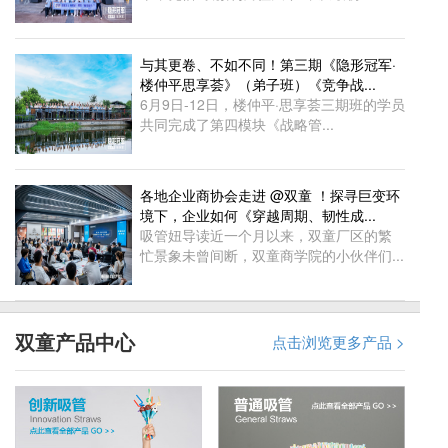
与其更卷、不如不同！第三期《隐形冠军·
楼仲平思享荟》（弟子班）《竞争战...
6月9日-12日，楼仲平·思享荟三期班的学员
共同完成了第四模块《战略管...
各地企业商协会走进 @双童 ！探寻巨变环
境下，企业如何《穿越周期、韧性成...
吸管妞导读近一个月以来，双童厂区的繁
忙景象未曾间断，双童商学院的小伙伴们...
双童产品中心
点击浏览更多产品 >