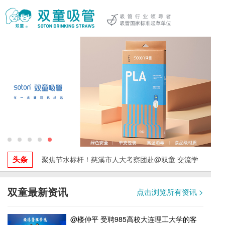
头条
聚焦节水标杆！慈溪市人大考察团赴@双童 交流学
习，探索水资源循环利用与绿色发展实践！
双童最新资讯
点击浏览所有资讯 >
@楼仲平 受聘985高校大连理工大学的客